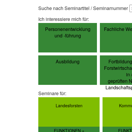
Suche nach Seminartitel / Seminarnummer
Ich interessiere mich für:
Personenentwicklung
Fachliche We
und -führung
Ausbildung
Fortbildun
Forstwirtscha
in 
geprüften N
Landschaftsp
Seminare für:
Landesforsten
Kommu
FUNKTIONEN +
FUNKT